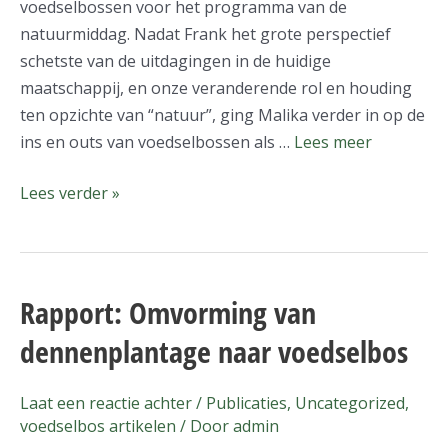
voedselbossen voor het programma van de
natuurmiddag. Nadat Frank het grote perspectief
schetste van de uitdagingen in de huidige
maatschappij, en onze veranderende rol en houding
ten opzichte van “natuur”, ging Malika verder in op de
ins en outs van voedselbossen als …
Lees meer
Lees verder »
Rapport: Omvorming van
Rapport:
Omvorming
dennenplantage naar voedselbos
van
dennenplantage
Laat een reactie achter
/
Publicaties
,
Uncategorized
,
naar
voedselbos artikelen
/ Door
admin
voedselbos