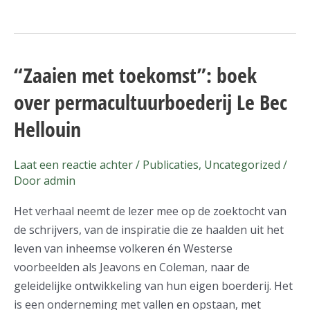
“Zaaien met toekomst”: boek
“Zaaien
met
over permacultuurboederij Le Bec
toekomst”:
Hellouin
boek
over
permacultuurboederij
Laat een reactie achter
/
Publicaties
,
Uncategorized
/
Door
admin
Le
Bec
Het verhaal neemt de lezer mee op de zoektocht van
Hellouin
de schrijvers, van de inspiratie die ze haalden uit het
leven van inheemse volkeren én Westerse
voorbeelden als Jeavons en Coleman, naar de
geleidelijke ontwikkeling van hun eigen boerderij. Het
is een onderneming met vallen en opstaan, met