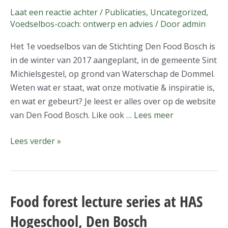
Den
Laat een reactie achter
/
Publicaties
,
Uncategorized
,
Food
Voedselbos-coach: ontwerp en advies
/ Door
admin
Bosch
Het 1e voedselbos van de Stichting Den Food Bosch is
in de winter van 2017 aangeplant, in de gemeente Sint
Michielsgestel, op grond van Waterschap de Dommel.
Weten wat er staat, wat onze motivatie & inspiratie is,
en wat er gebeurt? Je leest er alles over op de website
van Den Food Bosch. Like ook …
Lees meer
Lees verder »
Food forest lecture series at HAS
Food
forest
Hogeschool, Den Bosch
lecture