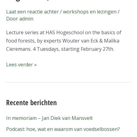
series
Laat een reactie achter
/
workshops en lezingen
/
at
Door
admin
HAS
Hogeschool,
Lecture series at HAS Hogeschool on the basics of
Den
food forests, by experts Wouter van Eck & Malika
Bosch
Cieremans. 4 Tuesdays, starting February 27th.
Lees verder »
Recente berichten
In memoriam – Jan Diek van Mansvelt
Podcast: hoe, wat en waarom van voedselbossen?