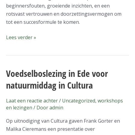
beginnersfouten, groeiende inzichten, en een
rotsvast vertrouwen en doorzettingsvermogen om
tot een succesformule te komen.
Lees verder »
Voedselboslezing in Ede voor
Voedselboslezing
in
natuurmiddag in Cultura
Ede
voor
Laat een reactie achter
/
Uncategorized
,
workshops
natuurmiddag
en lezingen
/ Door
admin
in
Cultura
Op uitnodiging van Cultura gaven Frank Gorter en
Malika Cieremans een presentatie over