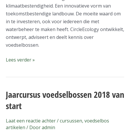
klimaatbestendigheid. Een innovatieve vorm van
toekomstbestendige landbouw. De moeite waard om
in te investeren, ook voor iedereen die met
waterbeheer te maken heeft. CircleEcology ontwikkelt,
ontwerpt, adviseert en deelt kennis over
voedselbossen.
Lees verder »
Jaarcursus voedselbossen 2018 van
Jaarcursus
voedselbossen
start
2018
van
Laat een reactie achter
/
cursussen
,
voedselbos
start
artikelen
/ Door
admin