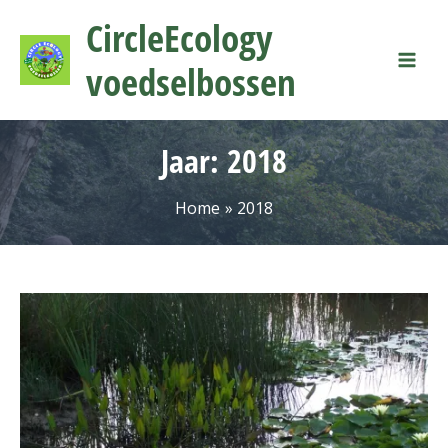
Ga
Mai
CircleEcology
naar
Men
de
voedselbossen
inhoud
Jaar:
2018
Home
2018
Waarom
zijn
voedselbossen
interessant
voor
waterbeheerders?