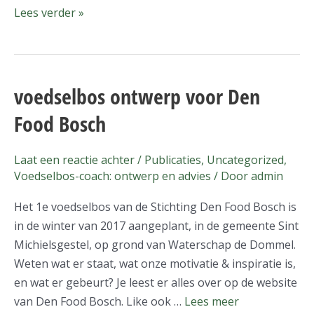
Lees verder »
voedselbos ontwerp voor Den
voedselbos
ontwerp
Food Bosch
voor
Den
Laat een reactie achter
/
Publicaties
,
Uncategorized
,
Food
Voedselbos-coach: ontwerp en advies
/ Door
admin
Bosch
Het 1e voedselbos van de Stichting Den Food Bosch is
in de winter van 2017 aangeplant, in de gemeente Sint
Michielsgestel, op grond van Waterschap de Dommel.
Weten wat er staat, wat onze motivatie & inspiratie is,
en wat er gebeurt? Je leest er alles over op de website
van Den Food Bosch. Like ook …
Lees meer