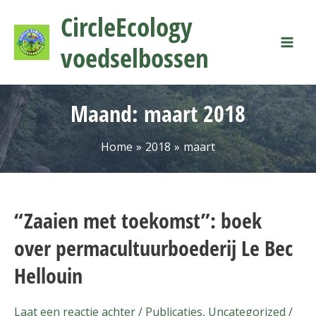
Ga
Mai
CircleEcology
naar
Men
de
voedselbossen
inhoud
Maand:
maart 2018
Home
2018
maart
“Zaaien met toekomst”: boek
“Zaaien
met
over permacultuurboederij Le Bec
toekomst”:
Hellouin
boek
over
permacultuurboederij
Laat een reactie achter
/
Publicaties
,
Uncategorized
/