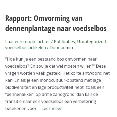
Rapport: Omvorming van
Rapport:
Omvorming
dennenplantage naar voedselbos
van
dennenplantage
Laat een reactie achter
/
Publicaties
,
Uncategorized
,
naar
voedselbos artikelen
/ Door
admin
voedselbos
“Hoe kun je een bestaand bos omvormen naar
voedselbos? En zou je dat wel moeten willen?” Deze
vragen worden vaak gesteld. Het korte antwoord: het
kan! En als je een monocultuur-opstand met lage
biodiversiteit en lage productiviteit hebt, zoals een
“dennenakker” op arme zandgrond, dan kan de
transitie naar een voedselbos een verbetering
betekenen voor …
Lees meer