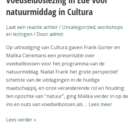
in
natuurmiddag in Cultura
Ede
voor
Laat een reactie achter
/
Uncategorized
,
workshops
natuurmiddag
en lezingen
/ Door
admin
in
Cultura
Op uitnodiging van Cultura gaven Frank Gorter en
Malika Cieremans een presentatie over
voedselbossen voor het programma van de
natuurmiddag. Nadat Frank het grote perspectief
schetste van de uitdagingen in de huidige
maatschappij, en onze veranderende rol en houding
ten opzichte van “natuur”, ging Malika verder in op de
ins en outs van voedselbossen als …
Lees meer
Lees verder »