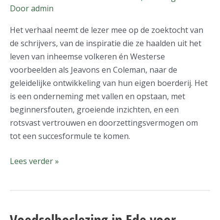
Door
admin
Le
Bec
Het verhaal neemt de lezer mee op de zoektocht van
Hellouin
de schrijvers, van de inspiratie die ze haalden uit het
leven van inheemse volkeren én Westerse
voorbeelden als Jeavons en Coleman, naar de
geleidelijke ontwikkeling van hun eigen boerderij. Het
is een onderneming met vallen en opstaan, met
beginnersfouten, groeiende inzichten, en een
rotsvast vertrouwen en doorzettingsvermogen om
tot een succesformule te komen.
Lees verder »
Voedselboslezing in Ede voor
Voedselboslezing