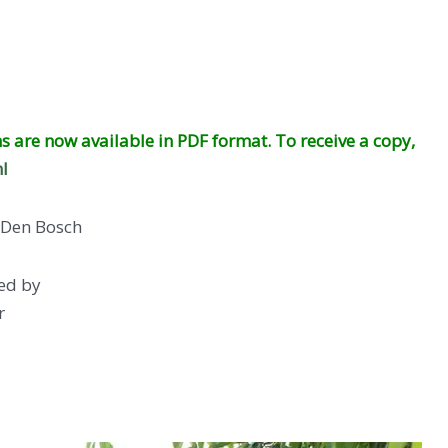
ns are now available in PDF format.
To receive a copy,
l
, Den Bosch
ted by
r