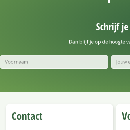
Schrijf j
Dan blijf je op de hoogte 
Voornaam
Email
Contact
V