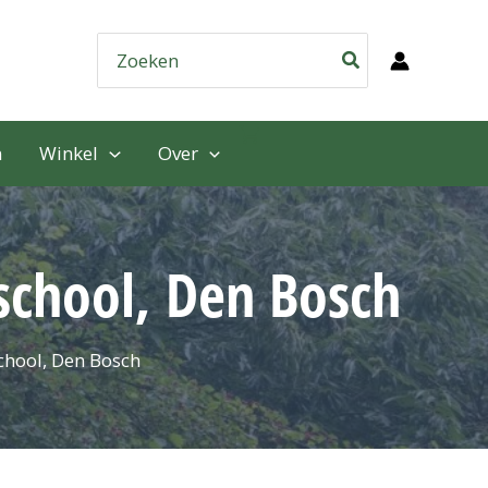
Zoeken
naar:
n
Winkel
Over
eschool, Den Bosch
school, Den Bosch