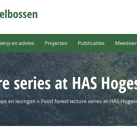
selbossen
erp en advies
Projecten
Publicaties
Meedoe
re series at HAS Hog
ps en lezingen
Food forest lecture series at HAS Hoge