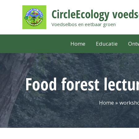
Ga
CircleEcology voed
naar
de
Voedselbos en eetbaar groen
inhoud
Home
Educatie
Ontw
Food forest lectu
Home
worksho