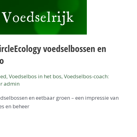
ircleEcology voedselbossen en
eo
zed
,
Voedselbos in het bos
,
Voedselbos-coach:
or
admin
edselbossen en eetbaar groen – een impressie van
es en beheer