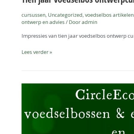
cursussen
,
Uncategorized
,
voedselbos artikelen
ontwerp en advies
/ Door
admin
Impressies van tien jaar voedselbos ontwerp cu
Lees verder »
Voedselbos
Het
Voedselrijk
en
CircleEcology
voedselbossen