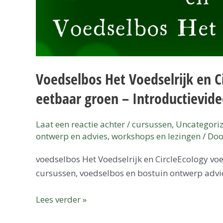
en
eetbaar
groen
–
Introductievideo
Voedselbos Het Voedselrijk en C
eetbaar groen – Introductievid
Laat een reactie achter
/
cursussen
,
Uncategori
ontwerp en advies
,
workshops en lezingen
/ Do
voedselbos Het Voedselrijk en CircleEcology vo
cursussen, voedselbos en bostuin ontwerp advi
Lees verder »