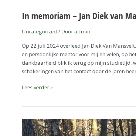
In memoriam – Jan Diek van Ma
In
memoriam
–
Uncategorized
/ Door
admin
Jan
Op 22 juli 2024 overleed Jan Diek Van Mansvelt.
Diek
en persoonlijke mentor voor mij en velen, op h
van
dankbaarheid blik ik terug op mijn studietijd, w
Mansvelt
schakeringen van het contact door de jaren hee
Lees verder »
Podcast:
hoe,