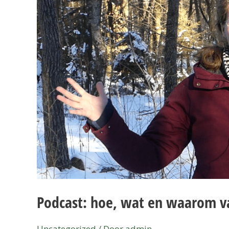
wat
en
waarom
van
voedselbossen?
Podcast: hoe, wat en waarom v
Uncategorized
/ Door
admin