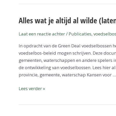
Alles wat je altijd al wilde (la
Alles
wat
je
Laat een reactie achter
/
Publicaties
,
voedselbos
altijd
In opdracht van de Green Deal voedselbossen he
al
voedselbos-beleid mogen schrijven. Deze docu
wilde
gemeenten, waterschappen en andere spelers in
(laten)
de ontwikkeling van voedselbossen. Lees hier al
weten
provincie, gemeente, waterschap Kansen voor 
over
voedselbossen
Lees verder »