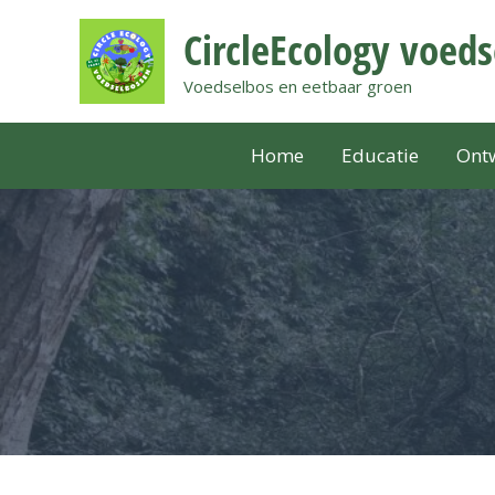
Ga
Bericht
CircleEcology voed
naar
paginering
de
Voedselbos en eetbaar groen
inhoud
Home
Educatie
Ontw