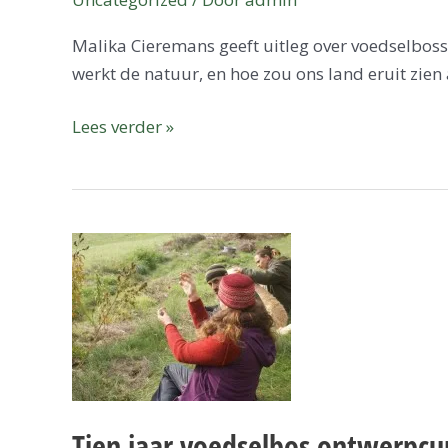
Malika Cieremans geeft uitleg over voedselbosse
werkt de natuur, en hoe zou ons land eruit zi
Lees verder »
Tien
jaar
voedselbos
ontwerpcursus
Tien jaar voedselbos ontwerpcu