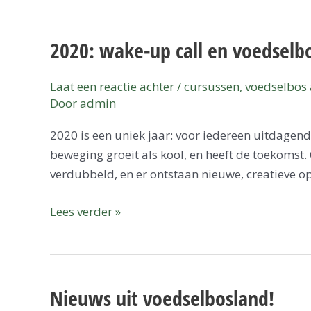
2020:
wake-
2020: wake-up call en voedselb
up
call
en
Laat een reactie achter
/
cursussen
,
voedselbos 
Door
admin
voedselbos-
verdubbel-
2020 is een uniek jaar: voor iedereen uitdagen
jaar
beweging groeit als kool, en heeft de toekomst
verdubbeld, en er ontstaan nieuwe, creatieve o
Lees verder »
Nieuws uit voedselbosland!
Nieuws