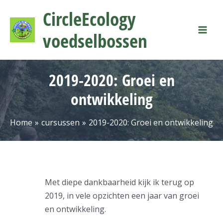
Ga
Mai
CircleEcology
naar
Men
de
voedselbossen
inhoud
2019-2020: Groei en
ontwikkeling
Home
cursussen
2019-2020: Groei en ontwikkeling
Met diepe dankbaarheid kijk ik terug op
2019, in vele opzichten een jaar van groei
en ontwikkeling.