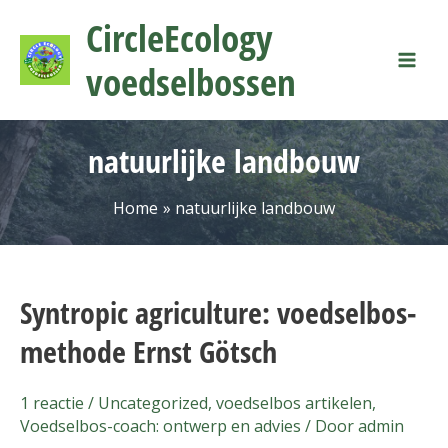
Ga
Mai
CircleEcology
naar
Men
de
voedselbossen
inhoud
natuurlijke landbouw
Home
natuurlijke landbouw
Syntropic agriculture: voedselbos-
Syntropic
agriculture:
methode Ernst Götsch
voedselbos-
methode
1 reactie
/
Uncategorized
,
voedselbos artikelen
,
Ernst
Voedselbos-coach: ontwerp en advies
/ Door
admin
Götsch