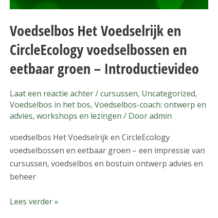
en
eetbaar
Voedselbos Het Voedselrijk en
groen
CircleEcology voedselbossen en
–
Introductievideo
eetbaar groen – Introductievideo
Laat een reactie achter
/
cursussen
,
Uncategorized
,
Voedselbos in het bos
,
Voedselbos-coach: ontwerp en
advies
,
workshops en lezingen
/ Door
admin
voedselbos Het Voedselrijk en CircleEcology
voedselbossen en eetbaar groen – een impressie van
cursussen, voedselbos en bostuin ontwerp advies en
beheer
Lees verder »