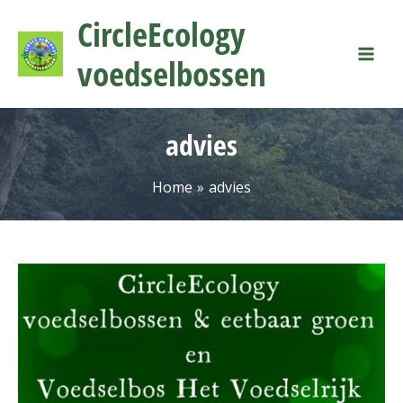
Ga
Mai
CircleEcology
naar
Men
de
voedselbossen
inhoud
advies
Home
advies
Voedselbos
Het
Voedselrijk
en
CircleEcology
voedselbossen