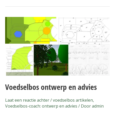
Voedselbos
ontwerp
en
advies
Voedselbos ontwerp en advies
Laat een reactie achter
/
voedselbos artikelen
,
Voedselbos-coach: ontwerp en advies
/ Door
admin