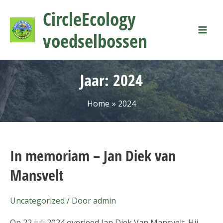
Ga
Mai
CircleEcology
naar
Men
de
voedselbossen
inhoud
Jaar:
2024
Home
2024
In memoriam – Jan Diek van
In
memoriam
Mansvelt
–
Jan
Uncategorized
/ Door
admin
Diek
van
Op 22 juli 2024 overleed Jan Diek Van Mansvelt. Hij