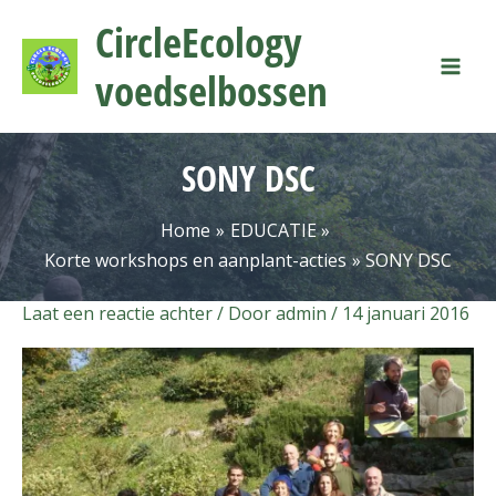
Ga
Mai
CircleEcology
naar
Men
de
voedselbossen
inhoud
SONY DSC
Home
EDUCATIE
Korte workshops en aanplant-acties
SONY DSC
Laat een reactie achter
/ Door
admin
/
14 januari 2016