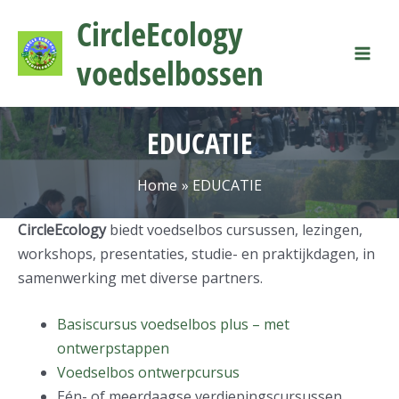
Ga
Mai
CircleEcology
naar
Men
de
voedselbossen
inhoud
EDUCATIE
Home
EDUCATIE
CircleEcology
biedt voedselbos cursussen, lezingen,
workshops, presentaties, studie- en praktijkdagen, in
samenwerking met diverse partners.
Basiscursus voedselbos plus – met
ontwerpstappen
Voedselbos ontwerpcursus
Eén- of meerdaagse verdiepingscursussen