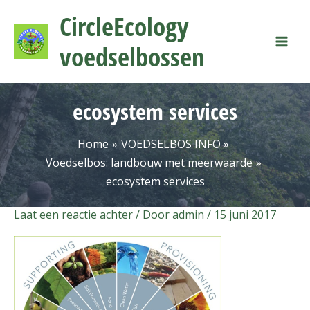
Ga
Mai
CircleEcology
naar
Men
de
voedselbossen
inhoud
ecosystem services
Home
VOEDSELBOS INFO
Voedselbos: landbouw met meerwaarde
ecosystem services
Laat een reactie achter
/ Door
admin
/
15 juni 2017