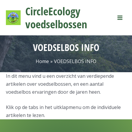
Ga
Mai
CircleEcology
naar
Men
de
voedselbossen
inhoud
VOEDSELBOS INFO
Home
VOEDSELBOS INFO
In dit menu vind u een overzicht van verdiepende
artikelen over voedselbossen, en een aantal
voedselbos ervaringen door de jaren heen.
Klik op de tabs in het uitklapmenu om de individuele
artikelen te lezen.