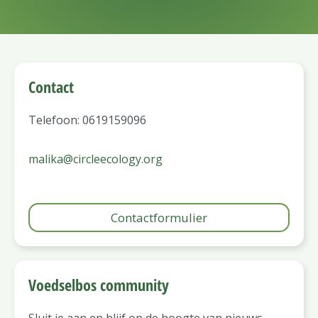
Contact
Telefoon: 0619159096
malika@circleecology.org
Contactformulier
Voedselbos community
Sluit je aan en blijf op de hoogte van nieuws,