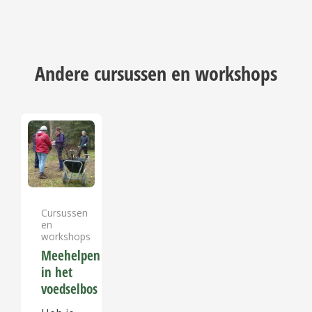
Andere cursussen en workshops
Dit
product
heeft
meerdere
variaties.
Cursussen
Deze
en
optie
workshops
kan
Meehelpen
in het
gekozen
voedselbos
worden
op