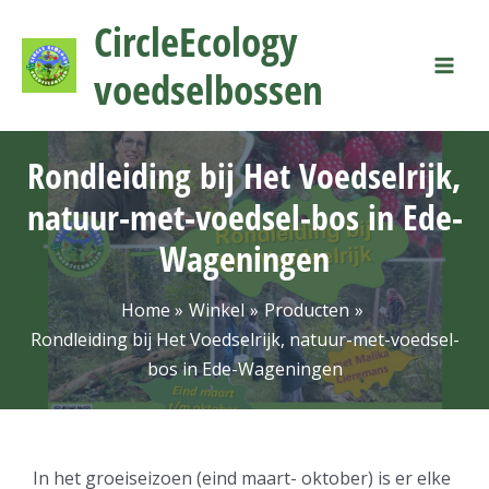
Ga
Mai
CircleEcology
naar
Men
de
voedselbossen
inhoud
Rondleiding bij Het Voedselrijk,
natuur-met-voedsel-bos in Ede-
Wageningen
Home
Winkel
Producten
Rondleiding bij Het Voedselrijk, natuur-met-voedsel-
bos in Ede-Wageningen
In het groeiseizoen (eind maart- oktober) is er elke