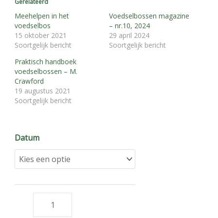
Gerelateerd
Meehelpen in het
Voedselbossen magazine
voedselbos
– nr.10, 2024
15 oktober 2021
29 april 2024
Soortgelijk bericht
Soortgelijk bericht
Praktisch handboek
voedselbossen – M.
Crawford
19 augustus 2021
Soortgelijk bericht
Rondleiding
Datum
bij
Het
Voedselrijk,
natuur-
met-
voedsel-