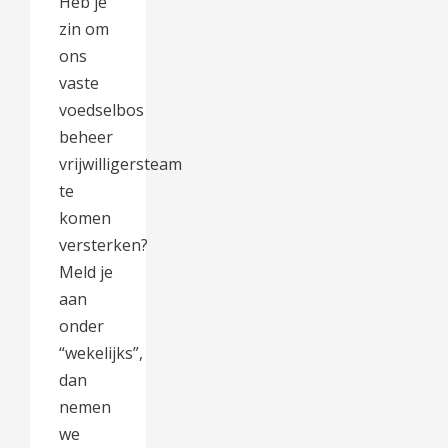
Heb je
de
zin om
productpagina
ons
vaste
voedselbos
beheer
vrijwilligersteam
te
komen
versterken?
Meld je
aan
onder
“wekelijks”,
dan
nemen
we