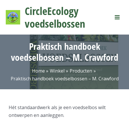
Ga
Mai
CircleEcology
naar
Men
de
voedselbossen
inhoud
Praktisch handboek
voedselbossen – M. Crawford
Home
Winkel
Producten
Praktisch handboek voedselbossen – M. Crawford
Hét standaardwerk als je een voedselbos wilt
ontwerpen en aanleggen.