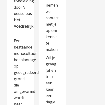
rondleiding
nemen
door V
we
oedselbos
contact
Het
met je
Voedselrijk
op om
:
kennis
Een
te
bestaande
maken.
monocultuur
Wil je
bosplantage
graag
op
(af en
gedegradeerde
toe)
grond,
een
die
keer
omgevormd
een
wordt
dagje
naar