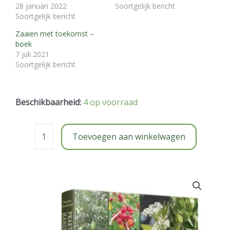
28 januari 2022
Soortgelijk bericht
Soortgelijk bericht
Zaaien met toekomst –
boek
7 juli 2021
Soortgelijk bericht
Praktisch
Beschikbaarheid:
4 op voorraad
handboek
voedselbossen
Toevoegen aan winkelwagen
-
M.
Crawford
aantal