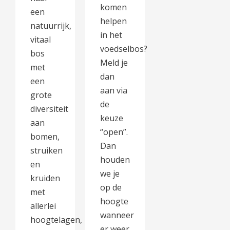
komen
een
helpen
natuurrijk,
in het
vitaal
voedselbos?
bos
Meld je
met
dan
een
aan via
grote
de
diversiteit
keuze
aan
“open”.
bomen,
Dan
struiken
houden
en
we je
kruiden
op de
met
hoogte
allerlei
wanneer
hoogtelagen,
er weer