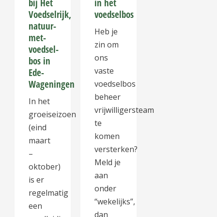
bij Het
in het
gekozen
gekozen
Voedselrijk,
voedselbos
worden
worden
natuur-
op
op
Heb je
met-
de
de
zin om
voedsel-
productpagina
productpagina
ons
bos in
vaste
Ede-
Wageningen
voedselbos
beheer
In het
vrijwilligersteam
groeiseizoen
te
(eind
komen
maart
versterken?
–
Meld je
oktober)
aan
is er
onder
regelmatig
“wekelijks”,
een
dan