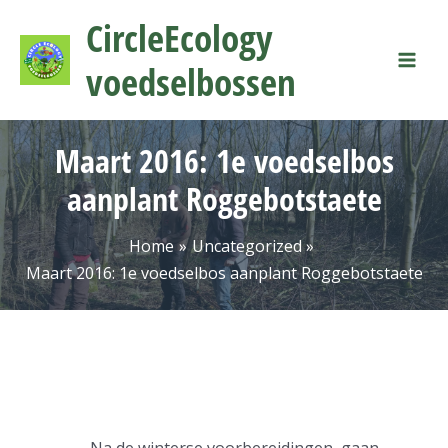
Ga
Mai
CircleEcology
naar
Men
de
voedselbossen
inhoud
Maart 2016: 1e voedselbos
aanplant Roggebotstaete
Home
Uncategorized
Maart 2016: 1e voedselbos aanplant Roggebotstaete
Na de winterse voorbereidingen, gaan