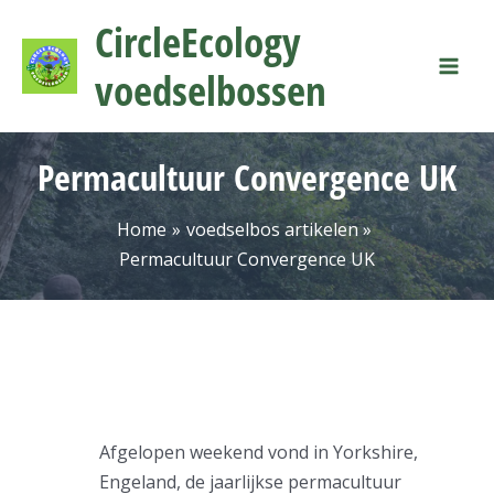
Ga
Mai
CircleEcology
naar
Men
de
voedselbossen
inhoud
Permacultuur Convergence UK
Home
voedselbos artikelen
Permacultuur Convergence UK
Afgelopen weekend vond in Yorkshire,
Engeland, de jaarlijkse permacultuur