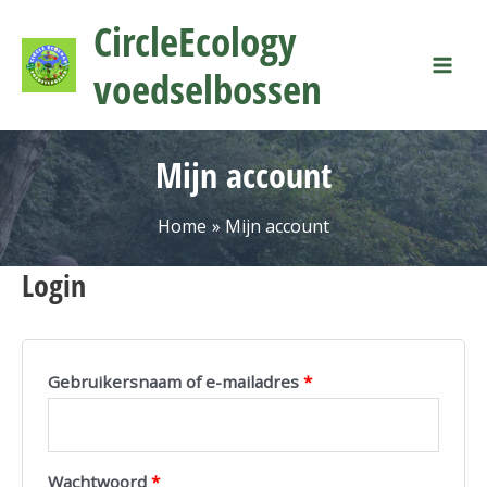
Ga
Vereist
Vereist
Vereist
Mai
CircleEcology
naar
Men
de
voedselbossen
inhoud
Mijn account
Home
Mijn account
Login
Gebruikersnaam of e-mailadres
*
Wachtwoord
*