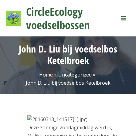
Ga
Mai
CircleEcology
naar
Men
de
voedselbossen
inhoud
John D. Liu bij voedselbos
Ketelbroek
Home
Uncategorized
John D. Liu bij voedselbos Ketelbroek
Deze zonnige zondagmiddag werd ik,
Malika, opnieuw diep bewogen door de