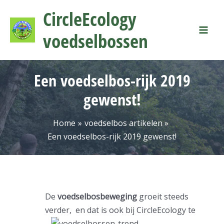
Ga
Mai
CircleEcology
naar
Men
de
voedselbossen
inhoud
Een voedselbos-rijk 2019
gewenst!
Home
voedselbos artikelen
Een voedselbos-rijk 2019 gewenst!
De
voedselbosbeweging
groeit steeds
verder,
en dat is ook bij CircleEcology te