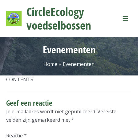
Ga
Mai
CircleEcology
naar
Men
de
voedselbossen
inhoud
Evenementen
Home
Evenementen
CONTENTS
Geef een reactie
Je e-mailadres wordt niet gepubliceerd.
Vereiste
velden zijn gemarkeerd met
*
Reactie
*