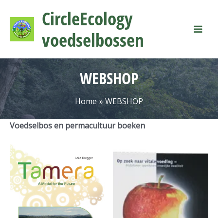
Ga
Mai
CircleEcology
naar
Men
de
voedselbossen
inhoud
WEBSHOP
Home
WEBSHOP
Voedselbos en permacultuur boeken