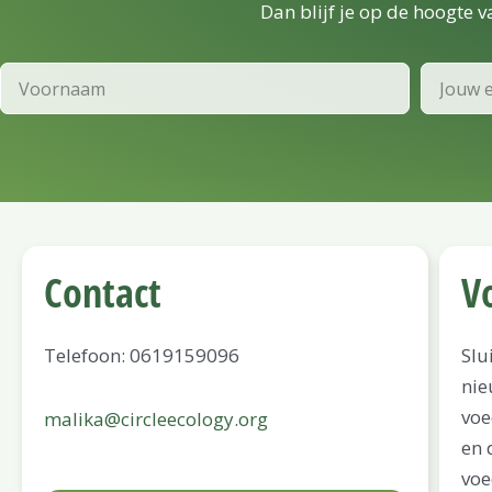
Dan blijf je op de hoogte 
Voornaam
Email
Contact
V
Telefoon: 0619159096
Slu
nie
voe
malika@circleecology.org
en 
voe