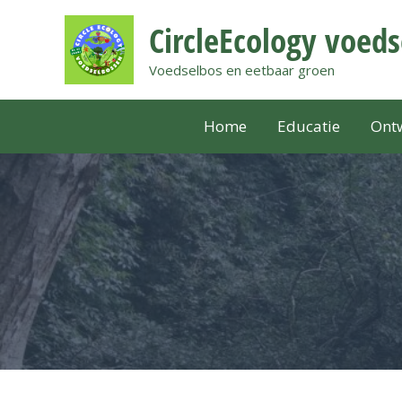
Ga
CircleEcology voed
naar
de
Voedselbos en eetbaar groen
inhoud
Home
Educatie
Ontw