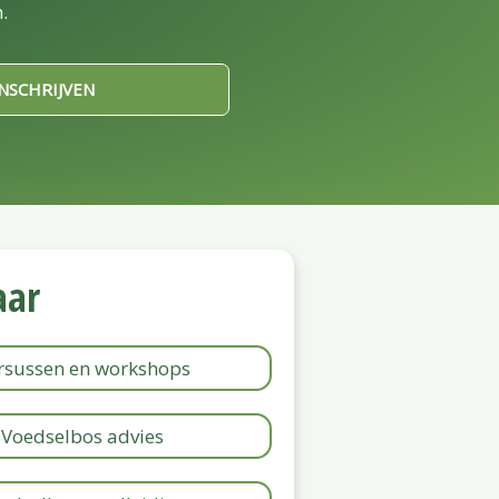
.
INSCHRIJVEN
aar
rsussen en workshops
Voedselbos advies