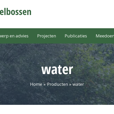
selbossen
erp en advies
Projecten
Publicaties
Meedoe
water
Home
Producten
water