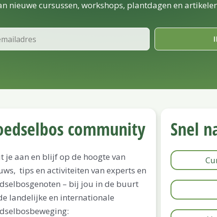
van nieuwe cursussen, workshops, plantdagen en artikelen
oedselbos community
Snel n
it je aan en blijf op de hoogte van
Cu
uws, tips en activiteiten van experts en
dselbosgenoten – bij jou in de buurt
de landelijke en internationale
dselbosbeweging: