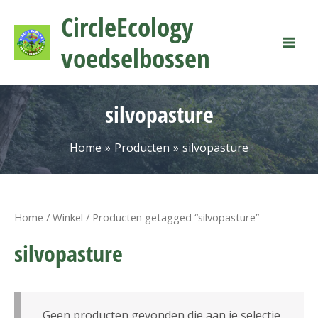
Ga
Mai
CircleEcology
naar
Men
de
voedselbossen
inhoud
silvopasture
Home
Producten
silvopasture
Home
/
Winkel
/ Producten getagged “silvopasture”
silvopasture
Geen producten gevonden die aan je selectie