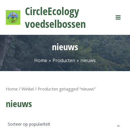
Ga
Mai
CircleEcology
naar
Men
de
voedselbossen
inhoud
nieuws
Home
Producten
nieuws
Home
/
Winkel
/ Producten getagged “nieuws”
nieuws