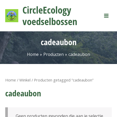
Ga
Mai
CircleEcology
naar
Men
de
voedselbossen
inhoud
cadeaubon
Home
Producten
cadeaubon
Home
/
Winkel
/ Producten getagged “cadeaubon”
cadeaubon
Geen producten gevonden die aan je selectie